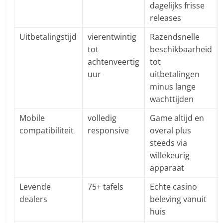
dagelijks frisse
releases
Uitbetalingstijd
vierentwintig
Razendsnelle
tot
beschikbaarheid
achtenveertig
tot
uur
uitbetalingen
minus lange
wachttijden
Mobile
volledig
Game altijd en
compatibiliteit
responsive
overal plus
steeds via
willekeurig
apparaat
Levende
75+ tafels
Echte casino
dealers
beleving vanuit
huis