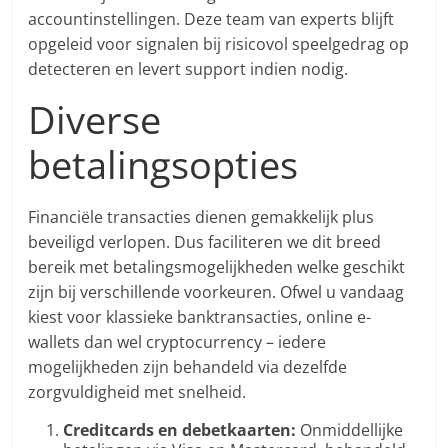
accountinstellingen. Deze team van experts blijft
opgeleid voor signalen bij risicovol speelgedrag op
detecteren en levert support indien nodig.
Diverse
betalingsopties
Financiële transacties dienen gemakkelijk plus
beveiligd verlopen. Dus faciliteren we dit breed
bereik met betalingsmogelijkheden welke geschikt
zijn bij verschillende voorkeuren. Ofwel u vandaag
kiest voor klassieke banktransacties, online e-
wallets dan wel cryptocurrency – iedere
mogelijkheden zijn behandeld via dezelfde
zorgvuldigheid met snelheid.
Creditcards en debetkaarten:
Onmiddellijke