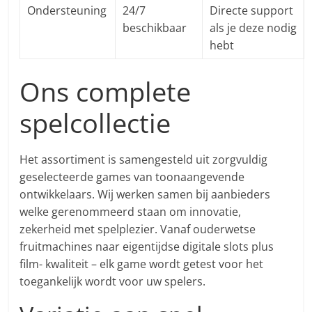
Ondersteuning
24/7
Directe support
beschikbaar
als je deze nodig
hebt
Ons complete
spelcollectie
Het assortiment is samengesteld uit zorgvuldig
geselecteerde games van toonaangevende
ontwikkelaars. Wij werken samen bij aanbieders
welke gerenommeerd staan om innovatie,
zekerheid met spelplezier. Vanaf ouderwetse
fruitmachines naar eigentijdse digitale slots plus
film- kwaliteit – elk game wordt getest voor het
toegankelijk wordt voor uw spelers.