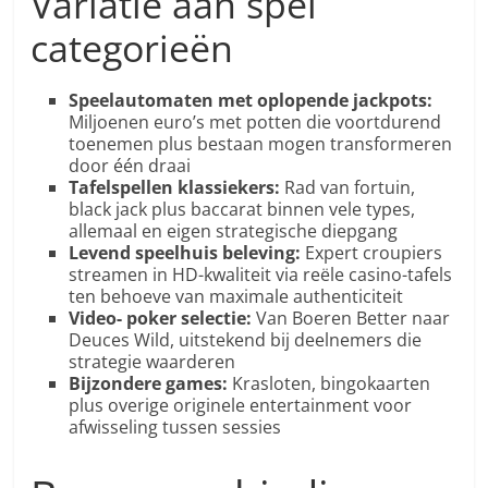
Variatie aan spel
categorieën
Speelautomaten met oplopende jackpots:
Miljoenen euro’s met potten die voortdurend
toenemen plus bestaan mogen transformeren
door één draai
Tafelspellen klassiekers:
Rad van fortuin,
black jack plus baccarat binnen vele types,
allemaal en eigen strategische diepgang
Levend speelhuis beleving:
Expert croupiers
streamen in HD-kwaliteit via reële casino-tafels
ten behoeve van maximale authenticiteit
Video- poker selectie:
Van Boeren Better naar
Deuces Wild, uitstekend bij deelnemers die
strategie waarderen
Bijzondere games:
Krasloten, bingokaarten
plus overige originele entertainment voor
afwisseling tussen sessies