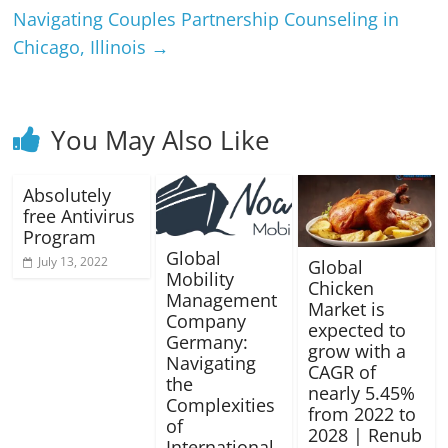
Navigating Couples Partnership Counseling in
Chicago, Illinois
→
You May Also Like
Absolutely
free Antivirus
Program
Global
July 13, 2022
Global
Mobility
Chicken
Management
Market is
Company
expected to
Germany:
grow with a
Navigating
CAGR of
the
nearly 5.45%
Complexities
from 2022 to
of
2028 | Renub
International