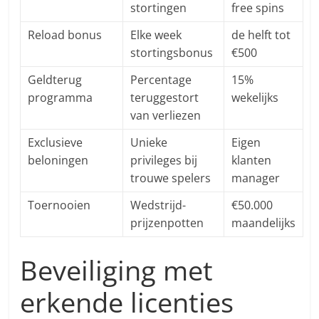
stortingen
free spins
Reload bonus
Elke week
de helft tot
stortingsbonus
€500
Geldterug
Percentage
15%
programma
teruggestort
wekelijks
van verliezen
Exclusieve
Unieke
Eigen
beloningen
privileges bij
klanten
trouwe spelers
manager
Toernooien
Wedstrijd-
€50.000
prijzenpotten
maandelijks
Beveiliging met
erkende licenties