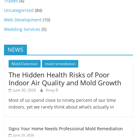
Trades
(4)
Uncategorized
(84)
Web Development
(10)
Wedding Services
(5)
NEWS
Mold Detection
mold remediation
The Hidden Health Risks of Poor
Indoor Air Quality and Mold Growth
June 30, 2026
Vinay B
Most of us spend close to ninety percent of our time
indoors, yet we rarely think about what’s actually in
Signs Your Home Needs Professional Mold Remediation
June 29, 2026