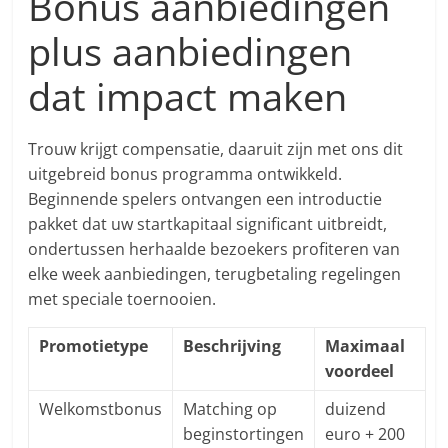
Bonus aanbiedingen
plus aanbiedingen
dat impact maken
Trouw krijgt compensatie, daaruit zijn met ons dit
uitgebreid bonus programma ontwikkeld.
Beginnende spelers ontvangen een introductie
pakket dat uw startkapitaal significant uitbreidt,
ondertussen herhaalde bezoekers profiteren van
elke week aanbiedingen, terugbetaling regelingen
met speciale toernooien.
Promotietype
Beschrijving
Maximaal
voordeel
Welkomstbonus
Matching op
duizend
beginstortingen
euro + 200