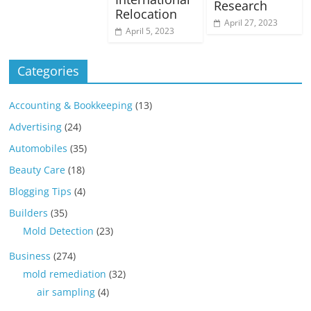
Research
Relocation
April 27, 2023
April 5, 2023
Categories
Accounting & Bookkeeping
(13)
Advertising
(24)
Automobiles
(35)
Beauty Care
(18)
Blogging Tips
(4)
Builders
(35)
Mold Detection
(23)
Business
(274)
mold remediation
(32)
air sampling
(4)